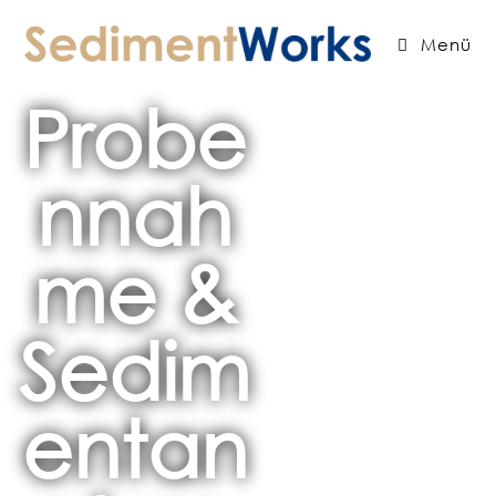
Menü
Probe
nnah
me &
Sedim
entan